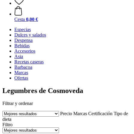
Cesta
0,00 €
Especias
Dulces y salados
Despensa
Bebidas
Accesorios
Asia
Recetas caseras
Barbacoa
Marcas
Ofertas
Legumbres de Cosmoveda
Filtrar y ordenar
Precio
Marcas
Certificación
Tipo de
dieta
Filtro