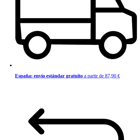
España: envío estándar gratuito
a partir de 87,90 €