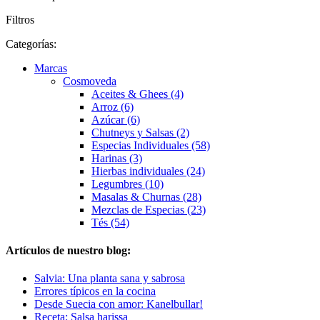
Filtros
Categorías:
Marcas
Cosmoveda
Aceites & Ghees (4)
Arroz (6)
Azúcar (6)
Chutneys y Salsas (2)
Especias Individuales (58)
Harinas (3)
Hierbas individuales (24)
Legumbres (10)
Masalas & Churnas (28)
Mezclas de Especias (23)
Tés (54)
Artículos de nuestro blog:
Salvia: Una planta sana y sabrosa
Errores típicos en la cocina
Desde Suecia con amor: Kanelbullar!
Receta: Salsa harissa