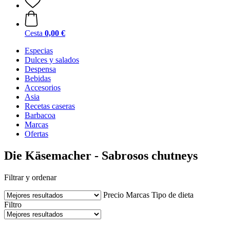
Cesta
0,00 €
Especias
Dulces y salados
Despensa
Bebidas
Accesorios
Asia
Recetas caseras
Barbacoa
Marcas
Ofertas
Die Käsemacher - Sabrosos chutneys
Filtrar y ordenar
Precio
Marcas
Tipo de dieta
Filtro