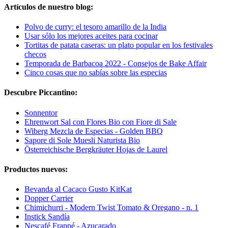
Artículos de nuestro blog:
Polvo de curry: el tesoro amarillo de la India
Usar sólo los mejores aceites para cocinar
Tortitas de patata caseras: un plato popular en los festivales
checos
Temporada de Barbacoa 2022 - Consejos de Bake Affair
Cinco cosas que no sabías sobre las especias
Descubre Piccantino:
Sonnentor
Ehrenwort Sal con Flores Bio con Fiore di Sale
Wiberg Mezcla de Especias - Golden BBQ
Sapore di Sole Muesli Naturista Bio
Österreichische Bergkräuter Hojas de Laurel
Productos nuevos:
Bevanda al Cacaco Gusto KitKat
Dopper Carrier
Chimichurri - Modern Twist Tomato & Oregano - n. 1
Instick Sandía
Nescafé Frappé - Azucarado