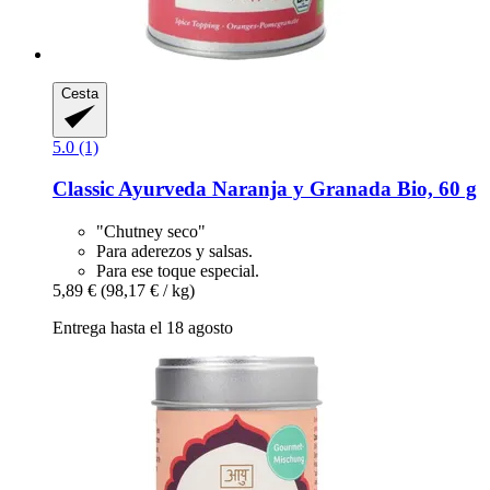
Cesta
5.0 (1)
Classic Ayurveda
Naranja y Granada Bio, 60 g
"Chutney seco"
Para aderezos y salsas.
Para ese toque especial.
5,89 €
(98,17 € / kg)
Entrega hasta el 18 agosto