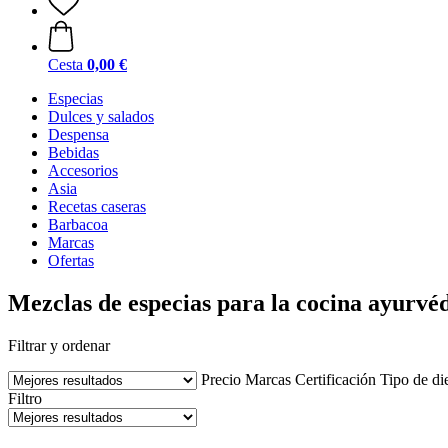
Cesta
0,00 €
Especias
Dulces y salados
Despensa
Bebidas
Accesorios
Asia
Recetas caseras
Barbacoa
Marcas
Ofertas
Mezclas de especias para la cocina ayurvé
Filtrar y ordenar
Precio
Marcas
Certificación
Tipo de di
Filtro