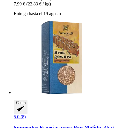
7,99 €
(22,83 € / kg)
Entrega hasta el 19 agosto
Cesta
5.0 (8)
Sonnentor
Especias para Pan Molido, 45 g