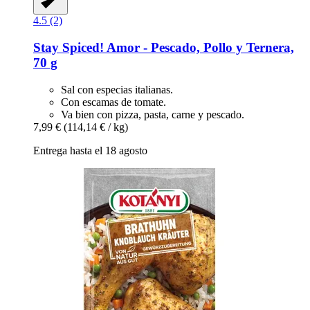
4.5 (2)
Stay Spiced!
Amor -​ Pescado, Pollo y Ternera,
70 g
Sal con especias italianas.
Con escamas de tomate.
Va bien con pizza, pasta, carne y pescado.
7,99 €
(114,14 € / kg)
Entrega hasta el 18 agosto