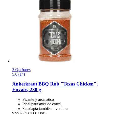
3 Opciones
5.0 (14)
Ankerkraut
BBQ Rub "Texas Chicken",
Envase, 230 g
Picante y aromático
Ideal para aves de corral
Se adapta también a verduras
9,99 €
(43,43 € / kg)