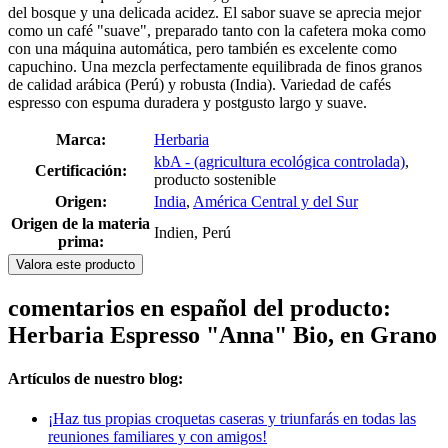
del bosque y una delicada acidez. El sabor suave se aprecia mejor
como un café "suave", preparado tanto con la cafetera moka como
con una máquina automática, pero también es excelente como
capuchino. Una mezcla perfectamente equilibrada de finos granos
de calidad arábica (Perú) y robusta (India). Variedad de cafés
espresso con espuma duradera y postgusto largo y suave.
Marca:
Herbaria
kbA - (agricultura ecológica controlada)
,
Certificación:
producto sostenible
Origen:
India
,
América Central y del Sur
Origen de la materia
Indien, Perú
prima:
Valora este producto
comentarios en español del producto:
Herbaria Espresso "Anna" Bio, en Grano
Artículos de nuestro blog:
¡Haz tus propias croquetas caseras y triunfarás en todas las
reuniones familiares y con amigos!