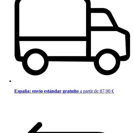
España: envío estándar gratuito
a partir de 87,90 €