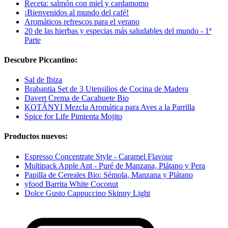
Receta: salmón con miel y cardamomo
¡Bienvenidos al mundo del café!
Aromáticos refrescos para el verano
20 de las hierbas y especias más saludables del mundo - 1ª
Parte
Descubre Piccantino:
Sal de Ibiza
Brabantia Set de 3 Utensilios de Cocina de Madera
Davert Crema de Cacahuete Bio
KOTÁNYI Mezcla Aromática para Aves a la Parrilla
Spice for Life Pimienta Mojito
Productos nuevos:
Espresso Concentrate Style - Caramel Flavour
Multipack Apple Ant - Puré de Manzana, Plátano y Pera
Papilla de Cereales Bio: Sémola, Manzana y Plátano
yfood Barrita White Coconut
Dolce Gusto Cappuccino Skinny Light