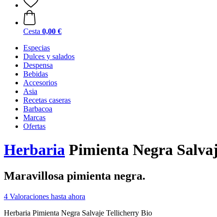
Cesta
0,00 €
Especias
Dulces y salados
Despensa
Bebidas
Accesorios
Asia
Recetas caseras
Barbacoa
Marcas
Ofertas
Herbaria
Pimienta Negra Salvaje
Maravillosa pimienta negra.
4 Valoraciones hasta ahora
Herbaria Pimienta Negra Salvaje Tellicherry Bio