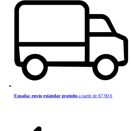
España: envío estándar gratuito
a partir de 87,90 €