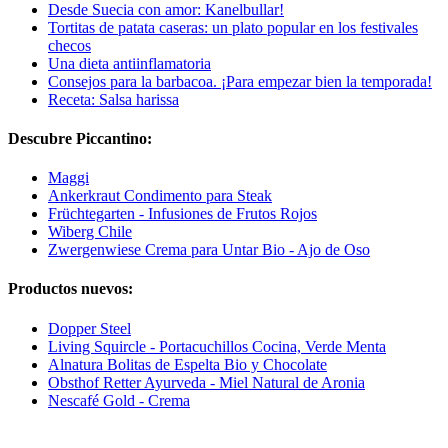
Desde Suecia con amor: Kanelbullar!
Tortitas de patata caseras: un plato popular en los festivales
checos
Una dieta antiinflamatoria
Consejos para la barbacoa. ¡Para empezar bien la temporada!
Receta: Salsa harissa
Descubre Piccantino:
Maggi
Ankerkraut Condimento para Steak
Früchtegarten - Infusiones de Frutos Rojos
Wiberg Chile
Zwergenwiese Crema para Untar Bio - Ajo de Oso
Productos nuevos:
Dopper Steel
Living Squircle - Portacuchillos Cocina, Verde Menta
Alnatura Bolitas de Espelta Bio y Chocolate
Obsthof Retter Ayurveda - Miel Natural de Aronia
Nescafé Gold - Crema