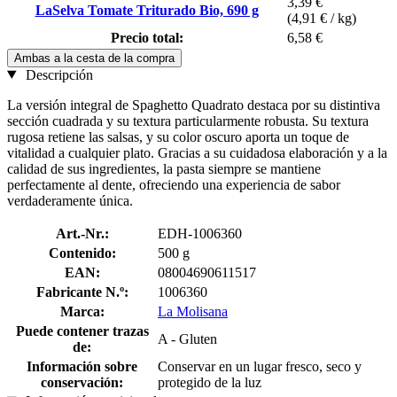
3,39 €
LaSelva Tomate Triturado Bio, 690 g
(4,91 € / kg)
Precio total:
6,58 €
Ambas a la cesta de la compra
Descripción
La versión integral de Spaghetto Quadrato destaca por su distintiva
sección cuadrada y su textura particularmente robusta. Su textura
rugosa retiene las salsas, y su color oscuro aporta un toque de
vitalidad a cualquier plato. Gracias a su cuidadosa elaboración y a la
calidad de sus ingredientes, la pasta siempre se mantiene
perfectamente al dente, ofreciendo una experiencia de sabor
verdaderamente única.
Art.-Nr.:
EDH-1006360
Contenido:
500 g
EAN:
08004690611517
Fabricante N.º:
1006360
Marca:
La Molisana
Puede contener trazas
A - Gluten
de:
Información sobre
Conservar en un lugar fresco, seco y
conservación:
protegido de la luz