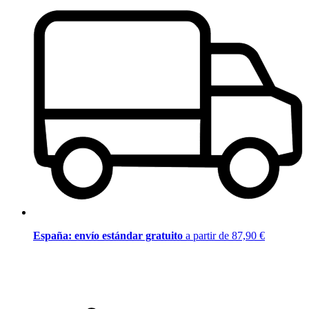
España: envío estándar gratuito
a partir de 87,90 €