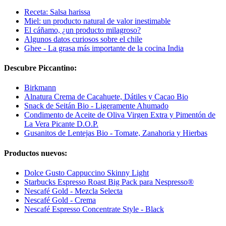
Receta: Salsa harissa
Miel: un producto natural de valor inestimable
El cáñamo, ¿un producto milagroso?
Algunos datos curiosos sobre el chile
Ghee - La grasa más importante de la cocina India
Descubre Piccantino:
Birkmann
Alnatura Crema de Cacahuete, Dátiles y Cacao Bio
Snack de Seitán Bio - Ligeramente Ahumado
Condimento de Aceite de Oliva Virgen Extra y Pimentón de
La Vera Picante D.O.P.
Gusanitos de Lentejas Bio - Tomate, Zanahoria y Hierbas
Productos nuevos:
Dolce Gusto Cappuccino Skinny Light
Starbucks Espresso Roast Big Pack para Nespresso®
Nescafé Gold - Mezcla Selecta
Nescafé Gold - Crema
Nescafé Espresso Concentrate Style - Black