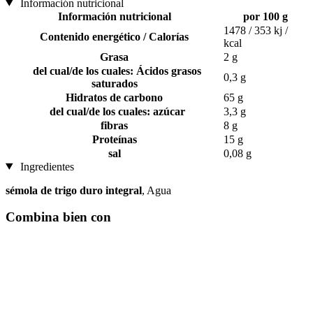
Información nutricional
Información nutricional
por 100 g
1478 / 353 kj /
Contenido energético / Calorías
kcal
Grasa
2 g
del cual/de los cuales: Ácidos grasos
0,3 g
saturados
Hidratos de carbono
65 g
del cual/de los cuales: azúcar
3,3 g
fibras
8 g
Proteínas
15 g
sal
0,08 g
Ingredientes
sémola de trigo duro integral
, Agua
Combina bien con