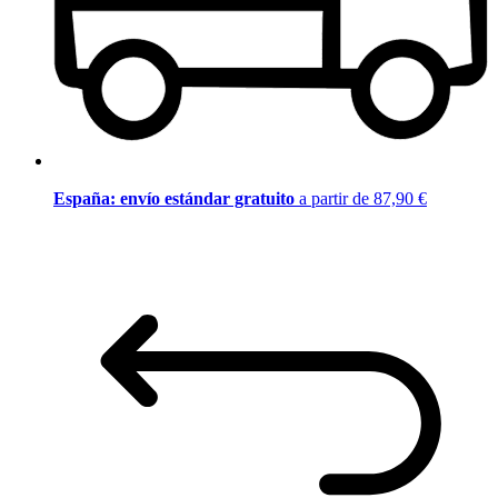
España: envío estándar gratuito
a partir de 87,90 €