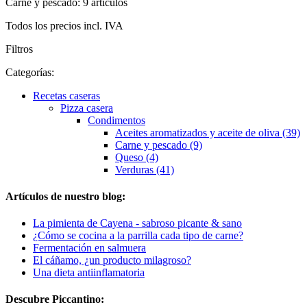
Carne y pescado: 9 artículos
Todos los precios incl. IVA
Filtros
Categorías:
Recetas caseras
Pizza casera
Condimentos
Aceites aromatizados y aceite de oliva (39)
Carne y pescado (9)
Queso (4)
Verduras (41)
Artículos de nuestro blog:
La pimienta de Cayena - sabroso picante & sano
¿Cómo se cocina a la parrilla cada tipo de carne?
Fermentación en salmuera
El cáñamo, ¿un producto milagroso?
Una dieta antiinflamatoria
Descubre Piccantino: