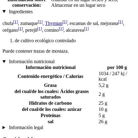
conservación:
Almacenar en un lugar seco
Ingredientes
[1]
[1]
[1]
[1]
chufa
, zumaque
,
Thymian
, escamas de sal, mejorana
,
[1]
[1]
[1]
[1]
orégano
, perejil
, comino
, alcaravea
de cultivo ecológico controlado
Puede contener trazas de mostaza.
Información nutricional
Información nutricional
por 100 g
1034 / 247 kj /
Contenido energético / Calorías
kcal
Grasa
5,2 g
del cual/de los cuales: Ácidos grasos
2 g
saturados
Hidratos de carbono
25 g
del cual/de los cuales: azúcar
10 g
Proteínas
5 g
sal
26 g
Información legal