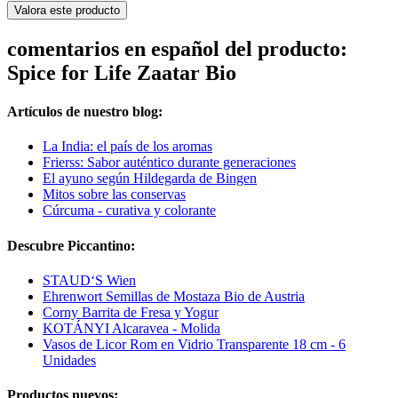
Valora este producto
comentarios en español del producto:
Spice for Life Zaatar Bio
Artículos de nuestro blog:
La India: el país de los aromas
Frierss: Sabor auténtico durante generaciones
El ayuno según Hildegarda de Bingen
Mitos sobre las conservas
Cúrcuma - curativa y colorante
Descubre Piccantino:
STAUD‘S Wien
Ehrenwort Semillas de Mostaza Bio de Austria
Corny Barrita de Fresa y Yogur
KOTÁNYI Alcaravea - Molida
Vasos de Licor Rom en Vidrio Transparente 18 cm - 6
Unidades
Productos nuevos: