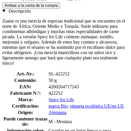
Ambas a la cesta de la compra
Descripción
Zaatar es una mezcla de especias tradicional que se encuentra en el
norte de África, Oriente Medio y Turquía. Suele utilizarse para
condimentar albóndigas y muchas otras especialidades de carne
picada. La versión Spice for Life contiene zumaque, tomillo,
mejorana y orégano. Además de estos hay comino y alcaravea,
mientras que el sésamo se ha sustituido por el escribano dulce para
evitar alérgenos. ¡Una mezcla maravillosa con un sabor rico y
ligeramente amargo que hará que cualquier plato sea realmente
único!
Art.-Nr.:
SL-422252
Contenido:
50 g
EAN:
4260264717243
Fabricante N.º:
422252
Marca:
Spice for Life
Certificación:
marca Bio
,
etiqueta ecológica UE/no UE
Origen:
Alemania
Puede contener trazas
M - Mostaza
de:
Información sobre
Guardar en un lugar fresco y seco,