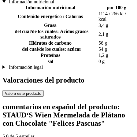
Información nutricional
Información nutricional
por 100 g
1114 / 266 kj /
Contenido energético / Calorías
kcal
Grasa
3,4 g
del cual/de los cuales: Ácidos grasos
2,1 g
saturados
Hidratos de carbono
56 g
del cual/de los cuales: azúcar
54 g
Proteínas
1,2 g
sal
0 g
Información legal
Valoraciones del producto
Valora este producto
comentarios en español del producto:
STAUD‘S Wien Mermelada de Plátano
con Chocolate "Felices Pascuas"
5,0
de 5 estrellas