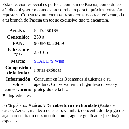
Esta creación especial es perfecta con pan de Pascua, como dulce
añadido al yogur o como sabroso relleno para tu próxima creación
repostera. Con su textura cremosa y su aroma rico y envolvente, da
a tu brunch de Pascua un toque exclusivo que te encantará.
Art.-Nr.:
STD-250165
Contenido:
250 g
EAN:
9008400320439
Fabricante
250165
N.º:
Marca:
STAUD‘S Wien
Composición
Frutas exóticas
de la fruta:
Información
Consumir en las 3 semanas siguientes a su
sobre
apertura, Conservar en un lugar fresco, seco y
conservación:
protegido de la luz
Ingredientes
55 % plátano, Azúcar,
7 % cobertura de chocolate
(Pasta de
cacao, Azúcar, manteca de cacao, vainilla), concentrado de jugo de
açai, concentrado de zumo de limón, agente gelificante (pectina),
especias