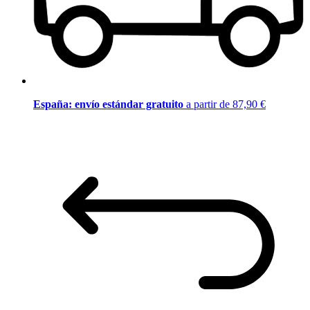
España: envío estándar gratuito
a partir de 87,90 €