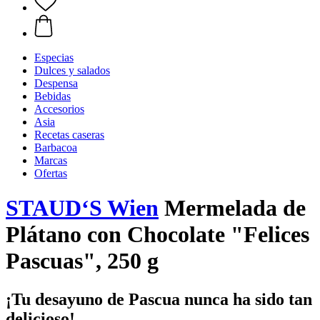
Especias
Dulces y salados
Despensa
Bebidas
Accesorios
Asia
Recetas caseras
Barbacoa
Marcas
Ofertas
STAUD‘S Wien
Mermelada de
Plátano con Chocolate "Felices
Pascuas", 250 g
¡Tu desayuno de Pascua nunca ha sido tan
delicioso!