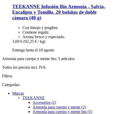
TEEKANNE
Infusión Bio Armonía -​ Salvia,
Eucalipto y Tomillo, 20 bolsitas de doble
cámara (40 g)
Con hinojo y jengibre.
Contiene regaliz.
Aroma fresco y especiado.
3,69 €
(92,25 € / kg)
Entrega hasta el 18 agosto
Armonía para cuerpo y mente bio: 5 artículos
Todos los precios incl. IVA
Filtros
Categorías:
Marcas
TEEKANNE
Accesorios (2)
Armonía para cuerpo y mente (2)
Armonía para cuerpo y mente bio (5)