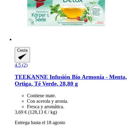
Cesta
4.5 (2)
TEEKANNE
Infusión Bio Armonía -​ Menta,
Ortiga, Té Verde, 28,80 g
Contiene mate.
Con acerola y aronia.
Fresca y aromática.
3,69 €
(128,13 € / kg)
Entrega hasta el 18 agosto