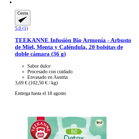
Cesta
5.0 (1)
TEEKANNE
Infusión Bio Armonía -​ Arbusto
de Miel, Menta y Caléndula, 20 bolsitas de
doble cámara (36 g)
Sabor dulce
Procesado con cuidado
Envasado en Austria
3,69 €
(102,50 € / kg)
Entrega hasta el 18 agosto