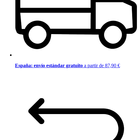
España: envío estándar gratuito
a partir de 87,90 €