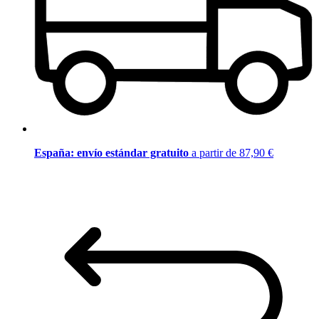
España: envío estándar gratuito
a partir de 87,90 €