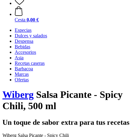
Cesta
0,00 €
Especias
Dulces y salados
Despensa
Bebidas
Accesorios
Asia
Recetas caseras
Barbacoa
Marcas
Ofertas
Wiberg
Salsa Picante - Spicy
Chili, 500 ml
Un toque de sabor extra para tus recetas
Wiberg Salsa Picante - Spicy Chili