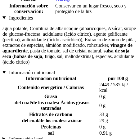
Información sobre
Conservar en un lugar fresco, seco y
conservación:
protegido de la luz
Ingredientes
agua potable, Confitura de albaricoque (albaricoques, Azúcar, sirope
de glucosa-fructosa, acidulante (ácido cítrico), agente gelificante
(pectina), antioxidante (ácido ascórbico)), Extracto de zumo de piña,
extractos de especias, almidón modificado, rohrzucker,
vinagre de
aguardiente
, pasta de tomate, sal de cristal natural,
salsa de soja
seca
(
habas de soja
,
trigo
, sal, maltodextrina), especias, acidulante
(ácido cítrico)
Información nutricional
Información nutricional
por 100 g
2449 / 585 kj /
Contenido energético / Calorías
kcal
Grasa
0 g
del cual/de los cuales: Ácidos grasos
0 g
saturados
Hidratos de carbono
33 g
del cual/de los cuales: azúcar
29 g
Proteínas
0 g
sal
0,91 g
Información legal