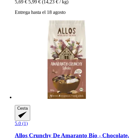
5,69 €
5,99 €
(14,23 € / kg)
Entrega hasta el 18 agosto
Cesta
5.0 (1)
Allos
Crunchy De Amaranto Bio -​ Chocolate,