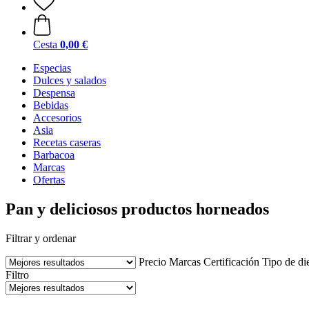
Cesta
0,00 €
Especias
Dulces y salados
Despensa
Bebidas
Accesorios
Asia
Recetas caseras
Barbacoa
Marcas
Ofertas
Pan y deliciosos productos horneados
Filtrar y ordenar
Precio
Marcas
Certificación
Tipo de di
Filtro