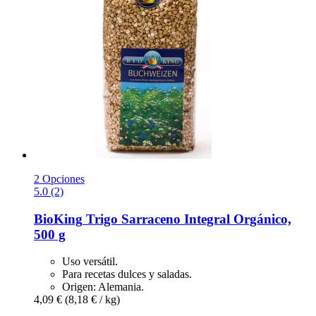
2 Opciones
5.0 (2)
BioKing
Trigo Sarraceno Integral Orgánico,
500 g
Uso versátil.
Para recetas dulces y saladas.
Origen: Alemania.
4,09 €
(8,18 € / kg)