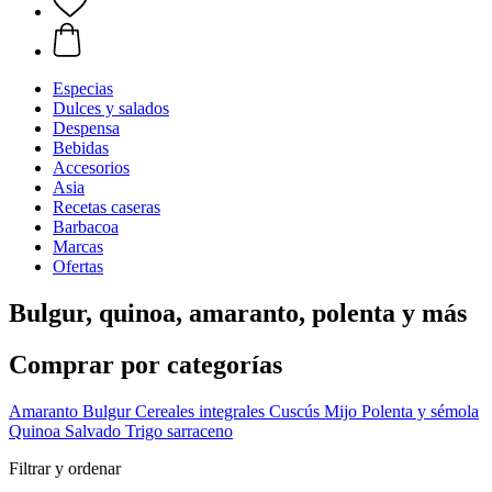
Especias
Dulces y salados
Despensa
Bebidas
Accesorios
Asia
Recetas caseras
Barbacoa
Marcas
Ofertas
Bulgur, quinoa, amaranto, polenta y más
Comprar por categorías
Amaranto
Bulgur
Cereales integrales
Cuscús
Mijo
Polenta y sémola
Quinoa
Salvado
Trigo sarraceno
Filtrar y ordenar