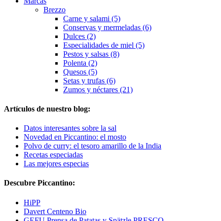
Marcas
Brezzo
Carne y salami (5)
Conservas y mermeladas (6)
Dulces (2)
Especialidades de miel (5)
Pestos y salsas (8)
Polenta (2)
Quesos (5)
Setas y trufas (6)
Zumos y néctares (21)
Artículos de nuestro blog:
Datos interesantes sobre la sal
Novedad en Piccantino: el mosto
Polvo de curry: el tesoro amarillo de la India
Recetas especiadas
Las mejores especias
Descubre Piccantino:
HiPP
Davert Centeno Bio
GEFU Prensa de Patatas y Spätzle PRESCO