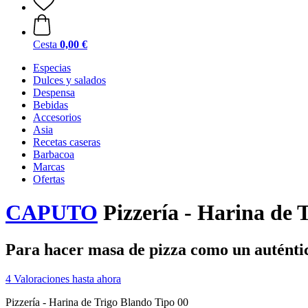
Cesta
0,00 €
Especias
Dulces y salados
Despensa
Bebidas
Accesorios
Asia
Recetas caseras
Barbacoa
Marcas
Ofertas
CAPUTO
Pizzería - Harina de T
Para hacer masa de pizza como un auténtic
4 Valoraciones hasta ahora
Pizzería - Harina de Trigo Blando Tipo 00