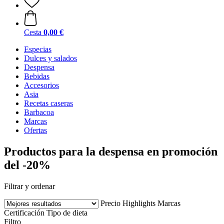
Cesta
0,00 €
Especias
Dulces y salados
Despensa
Bebidas
Accesorios
Asia
Recetas caseras
Barbacoa
Marcas
Ofertas
Productos para la despensa en promoción
del -20%
Filtrar y ordenar
Precio
Highlights
Marcas
Certificación
Tipo de dieta
Filtro