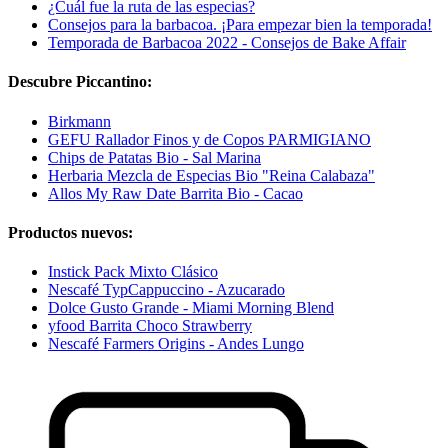
¿Cuál fue la ruta de las especias?
Consejos para la barbacoa. ¡Para empezar bien la temporada!
Temporada de Barbacoa 2022 - Consejos de Bake Affair
Descubre Piccantino:
Birkmann
GEFU Rallador Finos y de Copos PARMIGIANO
Chips de Patatas Bio - Sal Marina
Herbaria Mezcla de Especias Bio "Reina Calabaza"
Allos My Raw Date Barrita Bio - Cacao
Productos nuevos:
Instick Pack Mixto Clásico
Nescafé TypCappuccino - Azucarado
Dolce Gusto Grande - Miami Morning Blend
yfood Barrita Choco Strawberry
Nescafé Farmers Origins - Andes Lungo