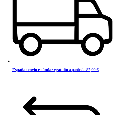
España: envío estándar gratuito
a partir de 87,90 €