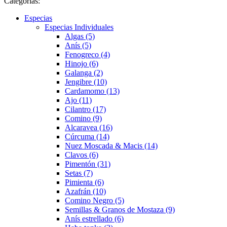
Categorías:
Especias
Especias Individuales
Algas (5)
Anís (5)
Fenogreco (4)
Hinojo (6)
Galanga (2)
Jengibre (10)
Cardamomo (13)
Ajo (11)
Cilantro (17)
Comino (9)
Alcaravea (16)
Cúrcuma (14)
Nuez Moscada & Macis (14)
Clavos (6)
Pimentón (31)
Setas (7)
Pimienta (6)
Azafrán (10)
Comino Negro (5)
Semillas & Granos de Mostaza (9)
Anís estrellado (6)