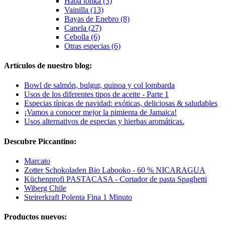
Haba tonka (3)
Vainilla (13)
Bayas de Enebro (8)
Canela (27)
Cebolla (6)
Otras especias (6)
Artículos de nuestro blog:
Bowl de salmón, bulgur, quinoa y col lombarda
Usos de los diferentes tipos de aceite - Parte 1
Especias típicas de navidad: exóticas, deliciosas & saludables
¡Vamos a conocer mejor la pimienta de Jamaica!
Usos alternativos de especias y hierbas aromáticas.
Descubre Piccantino:
Marcato
Zotter Schokoladen Bio Labooko - 60 % NICARAGUA
Küchenprofi PASTACASA - Cortador de pasta Spaghetti
Wiberg Chile
Steirerkraft Polenta Fina 1 Minuto
Productos nuevos: