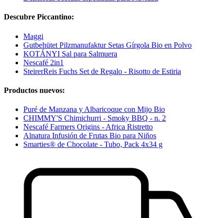
Descubre Piccantino:
Maggi
Gutbehütet Pilzmanufaktur Setas Gírgola Bio en Polvo
KOTÁNYI Sal para Salmuera
Nescafé 2in1
SteirerReis Fuchs Set de Regalo - Risotto de Estiria
Productos nuevos:
Puré de Manzana y Albaricoque con Mijo Bio
CHIMMY'S Chimichurri - Smoky BBQ - n. 2
Nescafé Farmers Origins - Africa Ristretto
Alnatura Infusión de Frutas Bio para Niños
Smarties® de Chocolate - Tubo, Pack 4x34 g