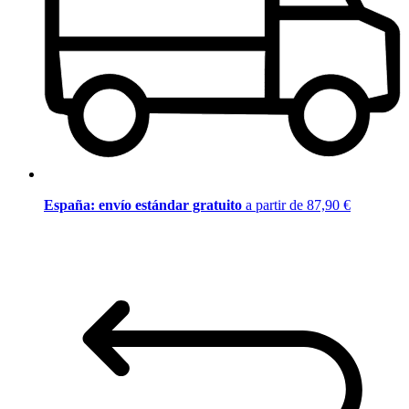
España: envío estándar gratuito
a partir de 87,90 €