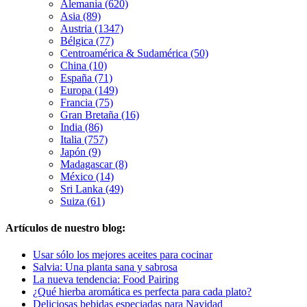
Alemania (620)
Asia (89)
Austria (1347)
Bélgica (77)
Centroamérica & Sudamérica (50)
China (10)
España (71)
Europa (149)
Francia (75)
Gran Bretaña (16)
India (86)
Italia (757)
Japón (9)
Madagascar (8)
México (14)
Sri Lanka (49)
Suiza (61)
Artículos de nuestro blog:
Usar sólo los mejores aceites para cocinar
Salvia: Una planta sana y sabrosa
La nueva tendencia: Food Pairing
¿Qué hierba aromática es perfecta para cada plato?
Deliciosas bebidas especiadas para Navidad