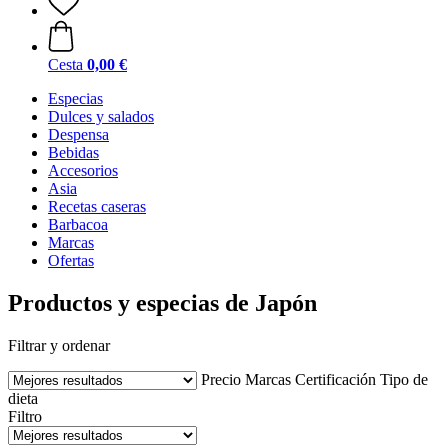
Cesta
0,00 €
Especias
Dulces y salados
Despensa
Bebidas
Accesorios
Asia
Recetas caseras
Barbacoa
Marcas
Ofertas
Productos y especias de Japón
Filtrar y ordenar
Precio
Marcas
Certificación
Tipo de
dieta
Filtro