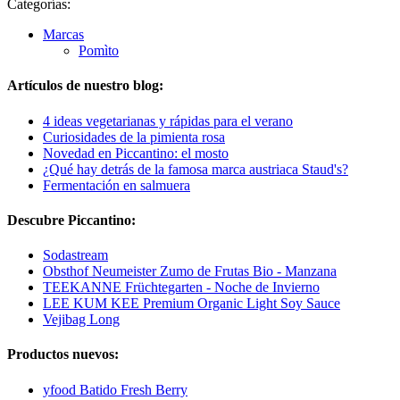
Categorías:
Marcas
Pomìto
Artículos de nuestro blog:
4 ideas vegetarianas y rápidas para el verano
Curiosidades de la pimienta rosa
Novedad en Piccantino: el mosto
¿Qué hay detrás de la famosa marca austriaca Staud's?
Fermentación en salmuera
Descubre Piccantino:
Sodastream
Obsthof Neumeister Zumo de Frutas Bio - Manzana
TEEKANNE Früchtegarten - Noche de Invierno
LEE KUM KEE Premium Organic Light Soy Sauce
Vejibag Long
Productos nuevos:
yfood Batido Fresh Berry