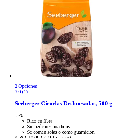
2 Opciones
5.0 (1)
Seeberger
Ciruelas Deshuesadas, 500 g
-5%
Rico en fibra
Sin azúcares añadidos
Se comen solas o como guarnición
9,58 €
10,09 €
(19,16 € / kg)