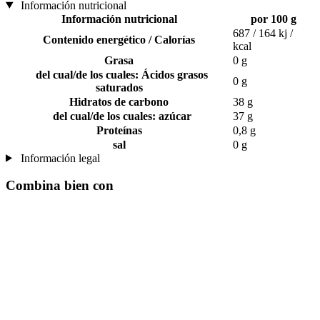
Información nutricional
Información nutricional
por 100 g
687 / 164 kj /
Contenido energético / Calorías
kcal
Grasa
0 g
del cual/de los cuales: Ácidos grasos
0 g
saturados
Hidratos de carbono
38 g
del cual/de los cuales: azúcar
37 g
Proteínas
0,8 g
sal
0 g
Información legal
Combina bien con