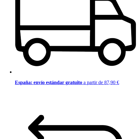
España: envío estándar gratuito
a partir de 87,90 €