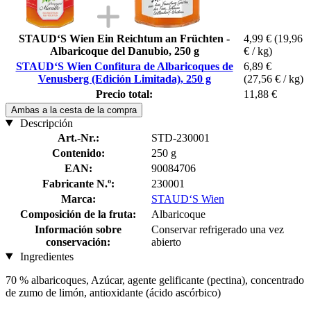
STAUD‘S Wien Ein Reichtum an Früchten -
4,99 €
(19,96
Albaricoque del Danubio, 250 g
€ / kg)
STAUD‘S Wien Confitura de Albaricoques de
6,89 €
Venusberg (Edición Limitada), 250 g
(27,56 € / kg)
Precio total:
11,88 €
Ambas a la cesta de la compra
Descripción
Art.-Nr.:
STD-230001
Contenido:
250 g
EAN:
90084706
Fabricante N.º:
230001
Marca:
STAUD‘S Wien
Composición de la fruta:
Albaricoque
Información sobre
Conservar refrigerado una vez
conservación:
abierto
Ingredientes
70 % albaricoques, Azúcar, agente gelificante (pectina), concentrado
de zumo de limón, antioxidante (ácido ascórbico)