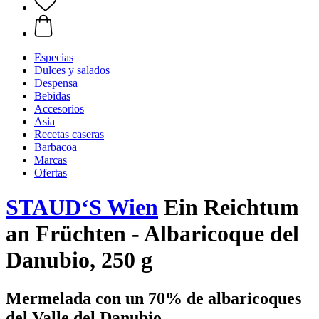
Especias
Dulces y salados
Despensa
Bebidas
Accesorios
Asia
Recetas caseras
Barbacoa
Marcas
Ofertas
STAUD‘S Wien
Ein Reichtum
an Früchten - Albaricoque del
Danubio, 250 g
Mermelada con un 70% de albaricoques
del Valle del Danubio