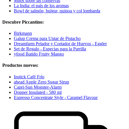
Mitos sobre las conservas
La India: el país de los aromas
Bowl de salmón, bulgur, quinoa y col lombarda
Descubre Piccantino:
Birkmann
Galup Crema para Untar de Pistacho
Dreamfarm Pelador y Cortador de Huevos - Eggler
Set de Regalo - Especias para la Parrilla
yfood Batido Fruity Mango
Productos nuevos:
Instick Café Frío
ahead Apple Zero Sugar Sirup
Capri-Sun Monster-Alarm
Dopper Insulated - 580 ml
Espresso Concentrate Style - Caramel Flavour