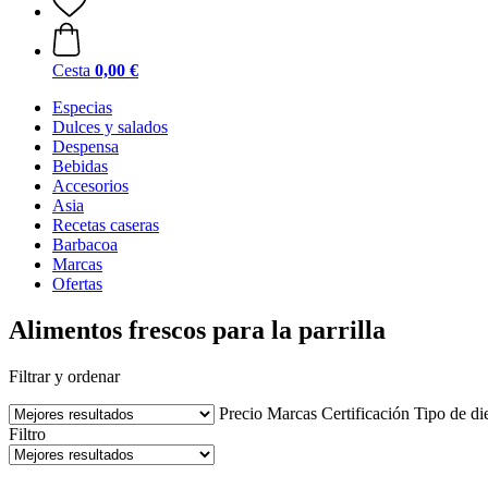
Cesta
0,00 €
Especias
Dulces y salados
Despensa
Bebidas
Accesorios
Asia
Recetas caseras
Barbacoa
Marcas
Ofertas
Alimentos frescos para la parrilla
Filtrar y ordenar
Precio
Marcas
Certificación
Tipo de di
Filtro