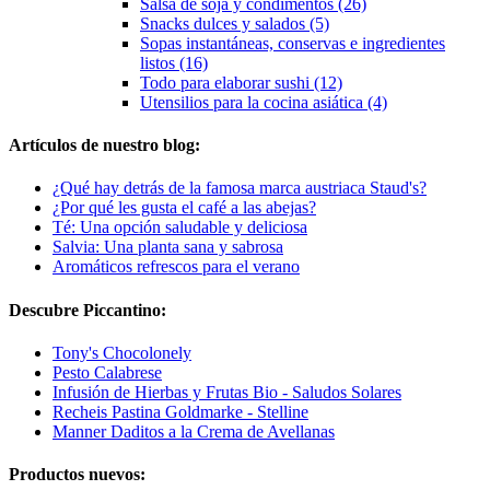
Salsa de soja y condimentos (26)
Snacks dulces y salados (5)
Sopas instantáneas, conservas e ingredientes
listos (16)
Todo para elaborar sushi (12)
Utensilios para la cocina asiática (4)
Artículos de nuestro blog:
¿Qué hay detrás de la famosa marca austriaca Staud's?
¿Por qué les gusta el café a las abejas?
Té: Una opción saludable y deliciosa
Salvia: Una planta sana y sabrosa
Aromáticos refrescos para el verano
Descubre Piccantino:
Tony's Chocolonely
Pesto Calabrese
Infusión de Hierbas y Frutas Bio - Saludos Solares
Recheis Pastina Goldmarke - Stelline
Manner Daditos a la Crema de Avellanas
Productos nuevos: