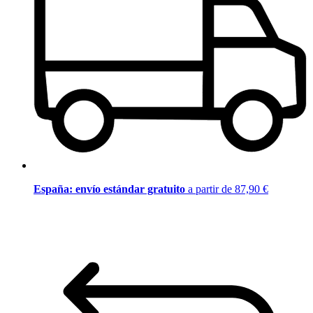
España: envío estándar gratuito
a partir de 87,90 €