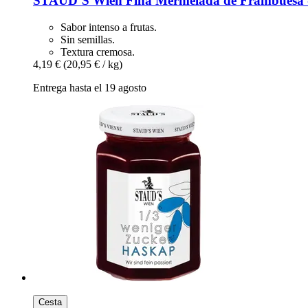
STAUD‘S Wien
Fina Mermelada de Frambuesa -​
Sabor intenso a frutas.
Sin semillas.
Textura cremosa.
4,19 €
(20,95 € / kg)
Entrega hasta el 19 agosto
Cesta